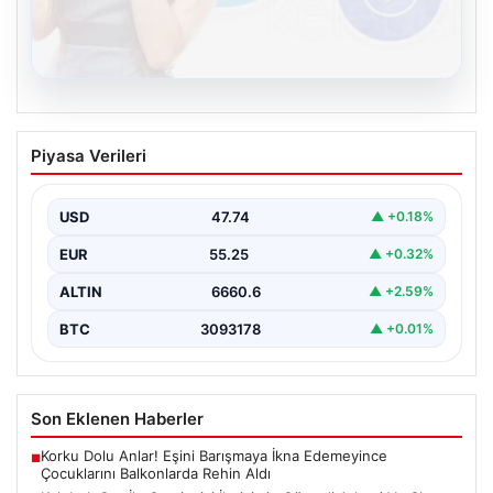
08.08.2026
Kelebek.Org İle Çevrim içi İletişimin
Piyasa Verileri
Güvenli Adresi Ve Chat Deneyimi
Dijital dünyasında bireylerin güvenli bir şekilde bağlantı
kurması büyük bir hassasiyet ifade etmektedir.
USD
47.74
▲ +0.18%
Güncel…
EUR
55.25
▲ +0.32%
ALTIN
6660.6
▲ +2.59%
BTC
3093178
▲ +0.01%
Son Eklenen Haberler
Korku Dolu Anlar! Eşini Barışmaya İkna Edemeyince
■
Çocuklarını Balkonlarda Rehin Aldı