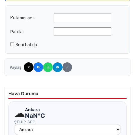
Kullanıcı adı:
Parola:
Beni hatırla
Paylaş:
Hava Durumu
☁
Ankara
NaN°C
ŞEHIR SEÇ