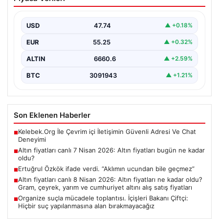
fiyatları bugün ne kadar oldu?
USD
47.74
▲ +0.18%
EUR
55.25
▲ +0.32%
ALTIN
6660.6
▲ +2.59%
BTC
3091943
▲ +1.21%
Son Eklenen Haberler
Kelebek.Org İle Çevrim içi İletişimin Güvenli Adresi Ve Chat
■
Deneyimi
Altın fiyatları canlı 7 Nisan 2026: Altın fiyatları bugün ne kadar
■
oldu?
Ertuğrul Özkök ifade verdi. “Aklımın ucundan bile geçmez”
■
Altın fiyatları canlı 8 Nisan 2026: Altın fiyatları ne kadar oldu?
■
Gram, çeyrek, yarım ve cumhuriyet altını alış satış fiyatları
Organize suçla mücadele toplantısı. İçişleri Bakanı Çiftçi:
■
Hiçbir suç yapılanmasına alan bırakmayacağız