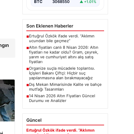
BTC
3068550
▲ +1.01%
Son Eklenen Haberler
Ertuğrul Özkök ifade verdi. “Aklımın
■
ucundan bile geçmez”
ngın
Altın fiyatları canlı 8 Nisan 2026: Altın
■
fiyatları ne kadar oldu? Gram, çeyrek,
yarım ve cumhuriyet altını alış satış
fiyatları
Organize suçla mücadele toplantısı.
■
İçişleri Bakanı Çiftçi: Hiçbir suç
yapılanmasına alan bırakmayacağız
Dış Mekan Mimarisinde Kalite ve bahçe
■
mutfağı Tasarımları
14 Nisan 2026 Altın Fiyatları Güncel
■
Durumu ve Analizler
Güncel
Ertuğrul Özkök ifade verdi. “Aklımın
ni