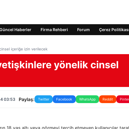
Güncel Haberler
Firma Rehberi
Forum
Çerez Politikas
cinsel içeriğe izin verilecek
yetişkinlere yönelik cinsel
Paylaş:
24 03:53
Twitter
Facebook
WhatsApp
Reddit
Pinte
arın 18 yaş altı veya görmeyi tercih etmeyen kullanıcılar tar