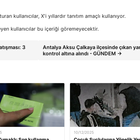
an kullanıcılar, X'i yıllardır tanıtım amaçlı kullanıyor.
yen kullanıcılar bu içeriği göremeyecektir.
atışması: 3
Antalya Aksu Çalkaya ilçesinde çıkan ya
kontrol altına alındı ​​- GÜNDEM →
5
10/12/2025
umaklı: Son kullanma
Çocuk Suçlularına Yönelik Ye