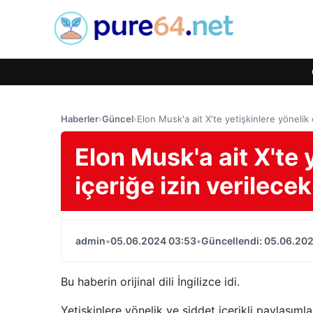
Haberler
›
Güncel
›
Elon Musk'a ait X'te yetişkinlere yönelik 
Elon Musk'a ait X'te 
içeriğe izin verilecek
admin
•
05.06.2024 03:53
•
Güncellendi: 05.06.20
Bu haberin orijinal dili İngilizce idi.
Yetişkinlere yönelik ve şiddet içerikli paylaşıml