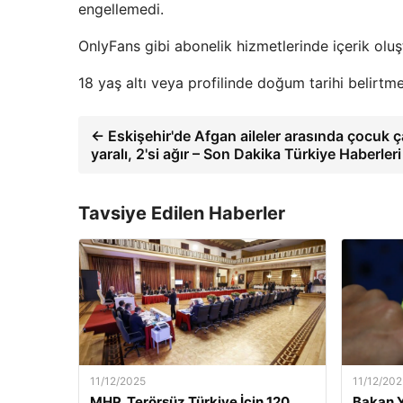
engellemedi.
OnlyFans gibi abonelik hizmetlerinde içerik oluştur
18 yaş altı veya profilinde doğum tarihi belirtme
← Eskişehir'de Afgan aileler arasında çocuk ç
yaralı, 2'si ağır – Son Dakika Türkiye Haberleri
Tavsiye Edilen Haberler
11/12/2025
11/12/202
MHP, Terörsüz Türkiye İçin 120
Bakan Y