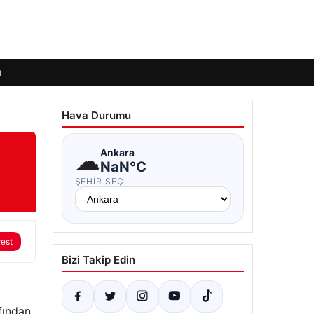
ı
Hava Durumu
☁
Ankara
NaN°C
ŞEHIR SEÇ
rest
Bizi Takip Edin
afından