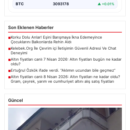
BTC
3093178
▲ +0.01%
Son Eklenen Haberler
Korku Dolu Anlar! Eşini Barışmaya İkna Edemeyince
■
Çocuklarını Balkonlarda Rehin Aldı
Kelebek.Org İle Çevrim içi İletişimin Güvenli Adresi Ve Chat
■
Deneyimi
Altın fiyatları canlı 7 Nisan 2026: Altın fiyatları bugün ne kadar
■
oldu?
Ertuğrul Özkök ifade verdi. “Aklımın ucundan bile geçmez”
■
Altın fiyatları canlı 8 Nisan 2026: Altın fiyatları ne kadar oldu?
■
Gram, çeyrek, yarım ve cumhuriyet altını alış satış fiyatları
Güncel