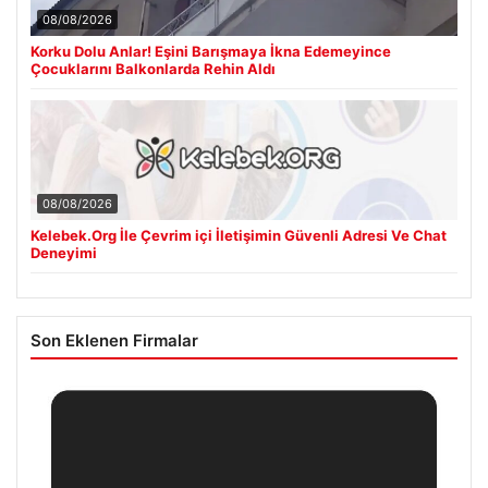
08/08/2026
Korku Dolu Anlar! Eşini Barışmaya İkna Edemeyince
Çocuklarını Balkonlarda Rehin Aldı
08/08/2026
Kelebek.Org İle Çevrim içi İletişimin Güvenli Adresi Ve Chat
Deneyimi
Son Eklenen Firmalar