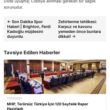
Dilde uyuşma; Ciddiye alınması gereken bir sağlık
sorunudur.
← Son Dakika Spor
Zehirlenme tehlikesi:
Haberi | Brighton, Ferdi
Karpuz ve kavunu
Kadıoğlu müjdesini
yemeden önce bunlara
duyurdu
dikkat! →
Tavsiye Edilen Haberler
11/12/2025
MHP, Terörsüz Türkiye İçin 120 Sayfalık Rapor
Hazırladı