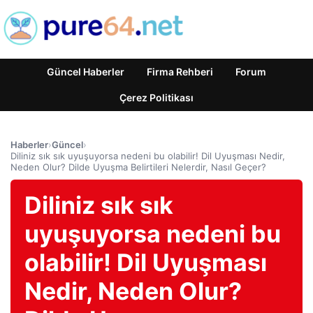
Güncel Haberler
Firma Rehberi
Forum
Çerez Politikası
Haberler
›
Güncel
›
Diliniz sık sık uyuşuyorsa nedeni bu olabilir! Dil Uyuşması Nedir,
Neden Olur? Dilde Uyuşma Belirtileri Nelerdir, Nasıl Geçer?
Diliniz sık sık
uyuşuyorsa nedeni bu
olabilir! Dil Uyuşması
Nedir, Neden Olur?