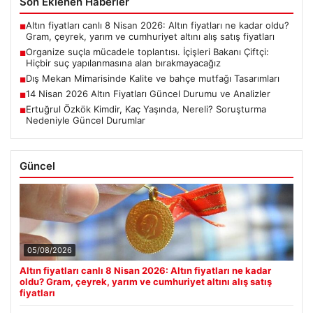
Son Eklenen Haberler
Altın fiyatları canlı 8 Nisan 2026: Altın fiyatları ne kadar oldu?
■
Gram, çeyrek, yarım ve cumhuriyet altını alış satış fiyatları
Organize suçla mücadele toplantısı. İçişleri Bakanı Çiftçi:
■
Hiçbir suç yapılanmasına alan bırakmayacağız
Dış Mekan Mimarisinde Kalite ve bahçe mutfağı Tasarımları
■
14 Nisan 2026 Altın Fiyatları Güncel Durumu ve Analizler
■
Ertuğrul Özkök Kimdir, Kaç Yaşında, Nereli? Soruşturma
■
Nedeniyle Güncel Durumlar
Güncel
05/08/2026
Altın fiyatları canlı 8 Nisan 2026: Altın fiyatları ne kadar
oldu? Gram, çeyrek, yarım ve cumhuriyet altını alış satış
fiyatları