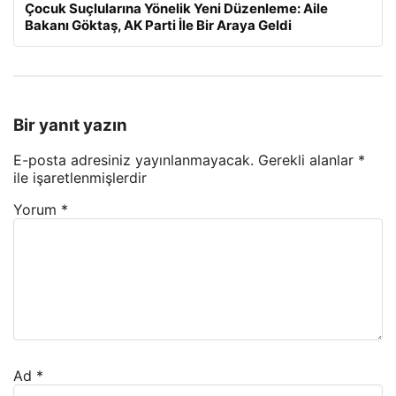
Çocuk Suçlularına Yönelik Yeni Düzenleme: Aile
Bakanı Göktaş, AK Parti İle Bir Araya Geldi
Bir yanıt yazın
E-posta adresiniz yayınlanmayacak.
Gerekli alanlar
*
ile işaretlenmişlerdir
Yorum
*
Ad
*