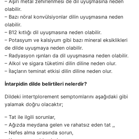
– Aşırı metal zehirlenmesi de dil uyuşmasına neden
olabilir.
– Bazı nöral konvülsiyonlar dilin uyuşmasına neden
olabilir.
– B12 kıtlığı dil uyuşmasına neden olabilir.
– Potasyum ve kalsiyum gibi bazı mineral eksiklikleri
de dilde uyuşmaya neden olabilir.
– Radyasyon ışınları da dil uyuşmasına neden olabilir.
– Alkol ve sigara tüketimi dilin diline neden olur.
– İlaçların teminat etkisi dilin diline neden olur.
İntarpidin dilde belirtileri nelerdir?
Dildeki intertplorement semptomlarını aşağıdaki gibi
yalamak doğru olacaktır;
– Tat ile ilgili sorunlar,
– Ağızda meydana gelen ve rahatsız eden tat ,,
– Nefes alma sırasında sorun,