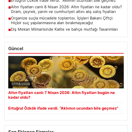
Ertuğrul Özkök ifade verdi. “Aklımın ucundan bile geçmez”
■
Altın fiyatları canlı 8 Nisan 2026: Altın fiyatları ne kadar oldu?
■
Gram, çeyrek, yarım ve cumhuriyet altını alış satış fiyatları
Organize suçla mücadele toplantısı. İçişleri Bakanı Çiftçi:
■
Hiçbir suç yapılanmasına alan bırakmayacağız
Dış Mekan Mimarisinde Kalite ve bahçe mutfağı Tasarımları
■
Güncel
07/08/2026
Altın fiyatları canlı 7 Nisan 2026: Altın fiyatları bugün ne
kadar oldu?
Ertuğrul Özkök ifade verdi. “Aklımın ucundan bile geçmez”
Son Eklenen Firmalar