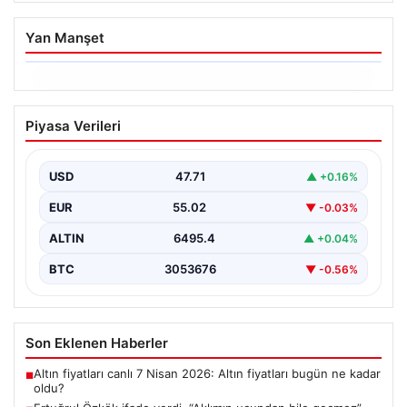
Yan Manşet
06.08.2026
Ertuğrul Özkök ifade verdi. “Aklımın
Piyasa Verileri
ucundan bile geçmez”
USD
47.71
▲ +0.16%
EUR
55.02
▼ -0.03%
ALTIN
6495.4
▲ +0.04%
BTC
3053676
▼ -0.56%
Son Eklenen Haberler
Altın fiyatları canlı 7 Nisan 2026: Altın fiyatları bugün ne kadar
■
oldu?