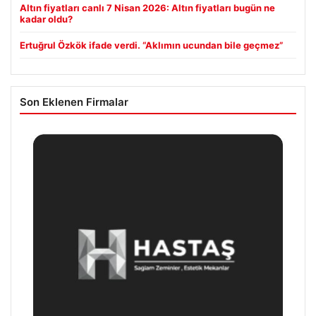
Altın fiyatları canlı 7 Nisan 2026: Altın fiyatları bugün ne
kadar oldu?
Ertuğrul Özkök ifade verdi. “Aklımın ucundan bile geçmez”
Son Eklenen Firmalar