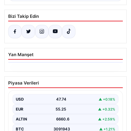
Bizi Takip Edin
Yan Manşet
06.08.2026
Ertuğrul Özkök ifade verdi. “Aklımın
Piyasa Verileri
ucundan bile geçmez”
USD
47.74
▲ +0.18%
EUR
55.25
▲ +0.32%
ALTIN
6660.6
▲ +2.59%
BTC
3091943
▲ +1.21%