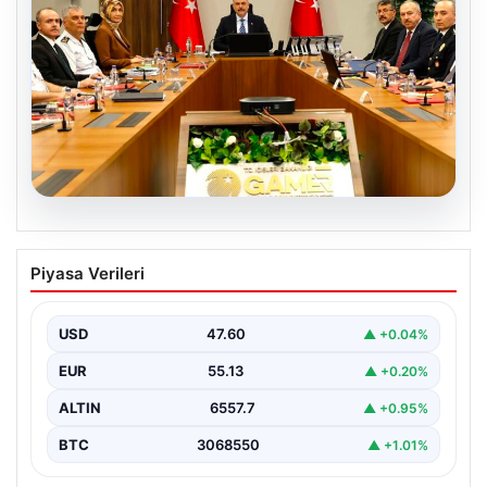
05.08.2026
Organize suçla mücadele toplantısı.
Piyasa Verileri
İçişleri Bakanı Çiftçi: Hiçbir suç
yapılanmasına alan bırakmayacağız
USD
47.60
▲ +0.04%
EUR
55.13
▲ +0.20%
ALTIN
6557.7
▲ +0.95%
BTC
3068550
▲ +1.01%