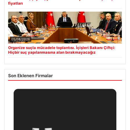
fiyatları
05/08/2026
Organize suçla mücadele toplantısı. İçişleri Bakanı Çiftçi:
Hiçbir suç yapılanmasına alan bırakmayacağız
Son Eklenen Firmalar