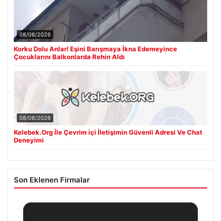
08/08/2026
Korku Dolu Anlar! Eşini Barışmaya İkna Edemeyince
Çocuklarını Balkonlarda Rehin Aldı
08/08/2026
Kelebek.Org İle Çevrim içi İletişimin Güvenli Adresi Ve Chat
Deneyimi
Son Eklenen Firmalar