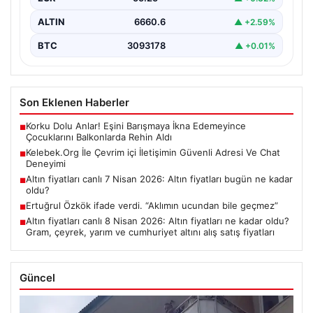
ALTIN
6660.6
▲ +2.59%
BTC
3093178
▲ +0.01%
Son Eklenen Haberler
Korku Dolu Anlar! Eşini Barışmaya İkna Edemeyince
■
Çocuklarını Balkonlarda Rehin Aldı
Kelebek.Org İle Çevrim içi İletişimin Güvenli Adresi Ve Chat
■
Deneyimi
Altın fiyatları canlı 7 Nisan 2026: Altın fiyatları bugün ne kadar
■
oldu?
Ertuğrul Özkök ifade verdi. “Aklımın ucundan bile geçmez”
■
Altın fiyatları canlı 8 Nisan 2026: Altın fiyatları ne kadar oldu?
■
Gram, çeyrek, yarım ve cumhuriyet altını alış satış fiyatları
Güncel