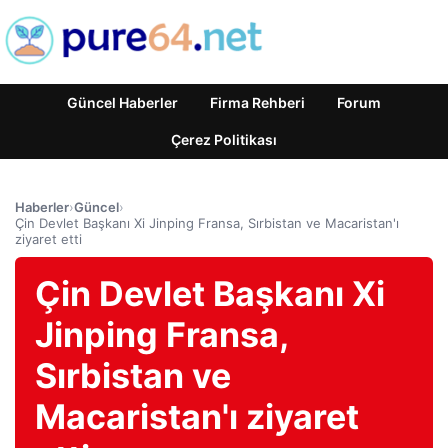
Güncel Haberler
Firma Rehberi
Forum
Çerez Politikası
Haberler
›
Güncel
›
Çin Devlet Başkanı Xi Jinping Fransa, Sırbistan ve Macaristan'ı
ziyaret etti
Çin Devlet Başkanı Xi
Jinping Fransa,
Sırbistan ve
Macaristan'ı ziyaret