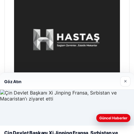
×
Göz Atın
Hastaş Beton
26/05/2026
Güncel Haberler
Web sitemizi nasıl kullandığınızı daha iyi anlayabilmek,
deneyiminizi kişiselleştirmek ve geliştirmek amacıyla çerezler
Çin Devlet Başkanı Xi Jinping Fransa, Sırbistan ve