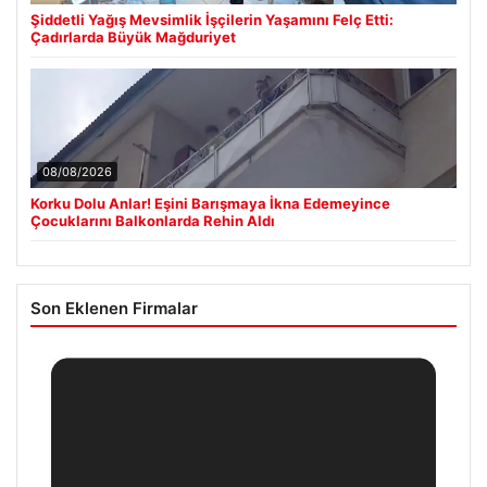
Şiddetli Yağış Mevsimlik İşçilerin Yaşamını Felç Etti:
Çadırlarda Büyük Mağduriyet
08/08/2026
Korku Dolu Anlar! Eşini Barışmaya İkna Edemeyince
Çocuklarını Balkonlarda Rehin Aldı
Son Eklenen Firmalar