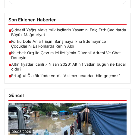
Son Eklenen Haberler
Şiddetli Yağış Mevsimlik İşçilerin Yaşamını Felç Etti: Çadırlarda
■
Büyük Mağduriyet
Korku Dolu Anlar! Eşini Barışmaya İkna Edemeyince
■
Çocuklarını Balkonlarda Rehin Aldı
Kelebek.Org İle Çevrim içi İletişimin Güvenli Adresi Ve Chat
■
Deneyimi
Altın fiyatları canlı 7 Nisan 2026: Altın fiyatları bugün ne kadar
■
oldu?
Ertuğrul Özkök ifade verdi. “Aklımın ucundan bile geçmez”
■
Güncel
09/08/2026