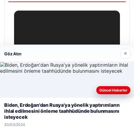
×
Göz Atın
Güncel Haberler
Web sitemizi nasıl kullandığınızı daha iyi anlayabilmek,
Biden, Erdoğan'dan Rusya'ya yönelik yaptırımların
deneyiminizi kişiselleştirmek ve geliştirmek amacıyla çerezler
ihlal edilmesini önleme taahhüdünde bulunmasını
kullanıyoruz.
Çerez Politikamız
isteyecek
Reddet
Kabul Et
30/03/2024
Hastaş Beton