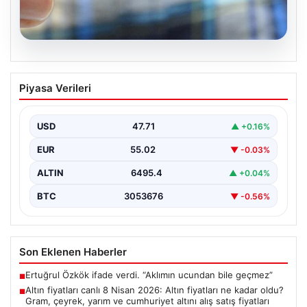
05.08.2026
Altın fiyatları canlı 8 Nisan 2026: Altın
Piyasa Verileri
fiyatları ne kadar oldu? Gram, çeyrek,
yarım ve cumhuriyet altını alış satış
fiyatları
USD
47.71
▲ +0.16%
EUR
55.02
▼ -0.03%
ALTIN
6495.4
▲ +0.04%
BTC
3053676
▼ -0.56%
Son Eklenen Haberler
Ertuğrul Özkök ifade verdi. “Aklımın ucundan bile geçmez”
■
Altın fiyatları canlı 8 Nisan 2026: Altın fiyatları ne kadar oldu?
■
Gram, çeyrek, yarım ve cumhuriyet altını alış satış fiyatları