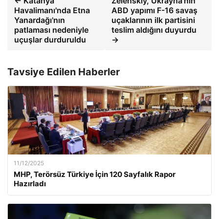
← Katanya
Zelenskiy, Ukrayna'nın
Havalimanı'nda Etna
ABD yapımı F-16 savaş
Yanardağı'nın
uçaklarının ilk partisini
patlaması nedeniyle
teslim aldığını duyurdu
uçuşlar durduruldu
→
Tavsiye Edilen Haberler
11/12/2025
MHP, Terörsüz Türkiye İçin 120 Sayfalık Rapor
Hazırladı