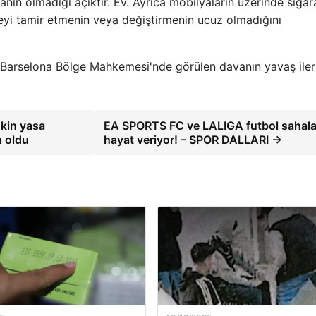
anın olmadığı açıktır. Ev. Ayrıca mobilyaların üzerinde sigar
r şeyi tamir etmenin veya değiştirmenin ucuz olmadığını
 Barselona Bölge Mahkemesi'nde görülen davanın yavaş iler
şkin yasa
EA SPORTS FC ve LALIGA futbol sahala
n oldu
hayat veriyor! – SPOR DALLARI →