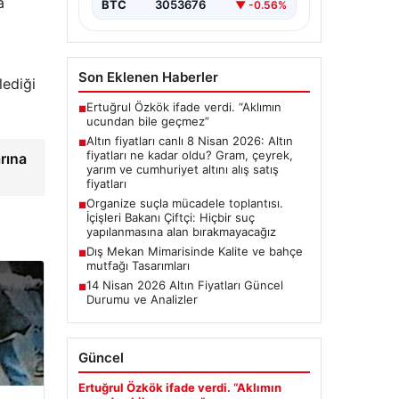
a
BTC
3053676
▼ -0.56%
Son Eklenen Haberler
lediği
Ertuğrul Özkök ifade verdi. “Aklımın
■
ucundan bile geçmez”
Altın fiyatları canlı 8 Nisan 2026: Altın
■
fiyatları ne kadar oldu? Gram, çeyrek,
rına
yarım ve cumhuriyet altını alış satış
fiyatları
Organize suçla mücadele toplantısı.
■
İçişleri Bakanı Çiftçi: Hiçbir suç
yapılanmasına alan bırakmayacağız
Dış Mekan Mimarisinde Kalite ve bahçe
■
mutfağı Tasarımları
14 Nisan 2026 Altın Fiyatları Güncel
■
Durumu ve Analizler
Güncel
Ertuğrul Özkök ifade verdi. “Aklımın