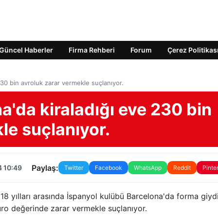
Güncel Haberler
Firma Rehberi
Forum
Çerez Politikas
230 bin avroluk zarar vermekle suçlanıyor.
a'da kiraladığı eve 230 bin
le suçlanıyor.
Paylaş:
4 10:49
Twitter
Facebook
WhatsApp
Reddit
Pinte
8 yılları arasında İspanyol kulübü Barcelona'da forma giyd
uro değerinde zarar vermekle suçlanıyor.