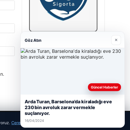
×
Göz Atın
Cengiz Sigorta
23/06/2026
n.
Güncel Haberler
Arda Turan, Barselona'da kiraladığı eve
230 bin avroluk zarar vermekle
suçlanıyor.
16/04/2024
ıyoruz.
Çerez Politikamız
Reddet
Kabul Et