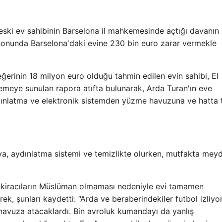
eski ev sahibinin Barselona il mahkemesinde açtığı davanın
 sonunda Barselona'daki evine 230 bin euro zarar vermekle
ğerinin 18 milyon euro olduğu tahmin edilen evin sahibi, El
meye sunulan rapora atıfta bulunarak, Arda Turan'ın eve
ydınlatma ve elektronik sistemden yüzme havuzuna ve hatta
ya, aydınlatma sistemi ve temizlikte olurken, mutfakta mey
eki kiracıların Müslüman olmaması nedeniyle evi tamamen
erek, şunları kaydetti: “Arda ve beraberindekiler futbol izliy
havuza atacaklardı. Bin avroluk kumandayı da yanlış