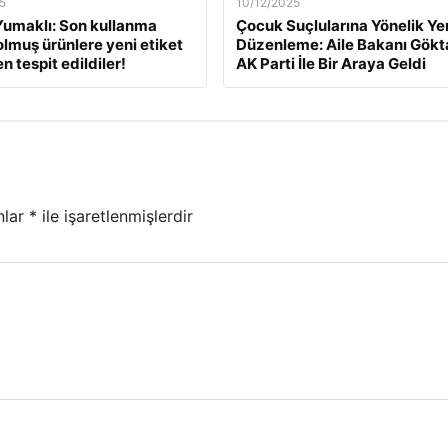
5
10/12/2025
umaklı: Son kullanma
Çocuk Suçlularına Yönelik Ye
dolmuş ürünlere yeni etiket
Düzenleme: Aile Bakanı Gökt
 tespit edildiler!
AK Parti İle Bir Araya Geldi
nlar
*
ile işaretlenmişlerdir