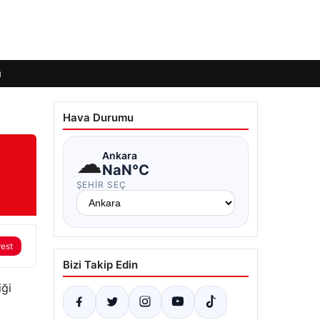
ı
Hava Durumu
☁
Ankara
NaN°C
ŞEHIR SEÇ
rest
Bizi Takip Edin
iği