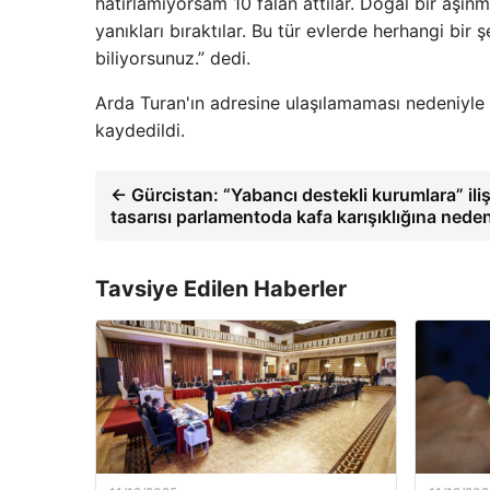
hatırlamıyorsam 10 falan attılar. Doğal bir aşınm
yanıkları bıraktılar. Bu tür evlerde herhangi bi
biliyorsunuz.” dedi.
Arda Turan'ın adresine ulaşılamaması nedeniyle
kaydedildi.
← Gürcistan: “Yabancı destekli kurumlara” ili
tasarısı parlamentoda kafa karışıklığına nede
Tavsiye Edilen Haberler