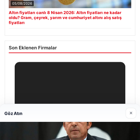
05/08/2026
Altın fiyatları canlı 8 Nisan 2026: Altın fiyatları ne kadar
oldu? Gram, çeyrek, yarım ve cumhuriyet altını alış satış
fiyatları
Son Eklenen Firmalar
×
Göz Atın