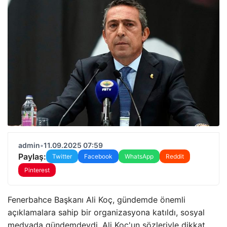
admin
•
11.09.2025 07:59
Paylaş:
Twitter
Facebook
WhatsApp
Reddit
Pinterest
Fenerbahce Başkanı Ali Koç, gündemde önemli
açıklamalara sahip bir organizasyona katıldı, sosyal
medyada gündemdeydi. Ali Koc'un sözleriyle dikkat