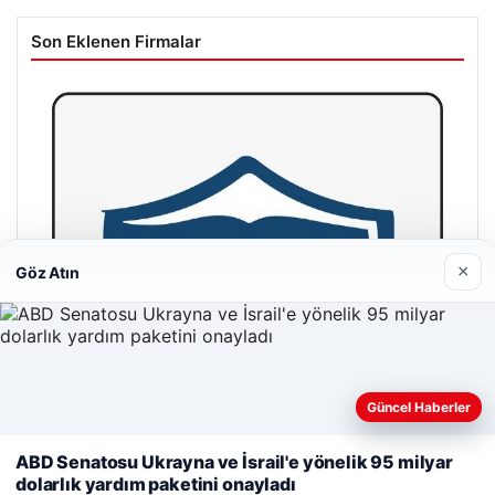
Son Eklenen Firmalar
×
Göz Atın
Güncel Haberler
Web sitemizi nasıl kullandığınızı daha iyi anlayabilmek,
deneyiminizi kişiselleştirmek ve geliştirmek amacıyla çerezler
ABD Senatosu Ukrayna ve İsrail'e yönelik 95 milyar
kullanıyoruz.
Çerez Politikamız
dolarlık yardım paketini onayladı