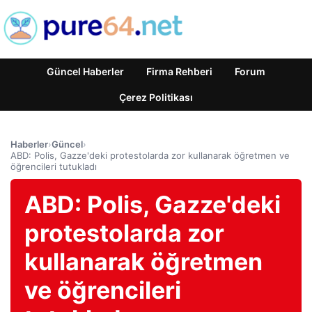
Güncel Haberler
Firma Rehberi
Forum
Çerez Politikası
Haberler
›
Güncel
›
ABD: Polis, Gazze'deki protestolarda zor kullanarak öğretmen ve
öğrencileri tutukladı
ABD: Polis, Gazze'deki
protestolarda zor
kullanarak öğretmen
ve öğrencileri