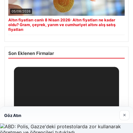
05/08/2026
Altın fiyatları canlı 8 Nisan 2026: Altın fiyatları ne kadar
oldu? Gram, çeyrek, yarım ve cumhuriyet altını alış satış
fiyatları
Son Eklenen Firmalar
×
Göz Atın