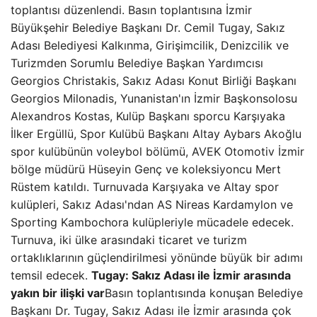
toplantısı düzenlendi. Basın toplantısına İzmir
Büyükşehir Belediye Başkanı Dr. Cemil Tugay, Sakız
Adası Belediyesi Kalkınma, Girişimcilik, Denizcilik ve
Turizmden Sorumlu Belediye Başkan Yardımcısı
Georgios Christakis, Sakız Adası Konut Birliği Başkanı
Georgios Milonadis, Yunanistan'ın İzmir Başkonsolosu
Alexandros Kostas, Kulüp Başkanı sporcu Karşıyaka
İlker Ergüllü, Spor Kulübü Başkanı Altay Aybars Akoğlu
spor kulübünün voleybol bölümü, AVEK Otomotiv İzmir
bölge müdürü Hüseyin Genç ve koleksiyoncu Mert
Rüstem katıldı. Turnuvada Karşıyaka ve Altay spor
kulüpleri, Sakız Adası'ndan AS Nireas Kardamylon ve
Sporting Kambochora kulüpleriyle mücadele edecek.
Turnuva, iki ülke arasındaki ticaret ve turizm
ortaklıklarının güçlendirilmesi yönünde büyük bir adımı
temsil edecek.
Tugay: Sakız Adası ile İzmir arasında
yakın bir ilişki var
Basın toplantısında konuşan Belediye
Başkanı Dr. Tugay, Sakız Adası ile İzmir arasında çok