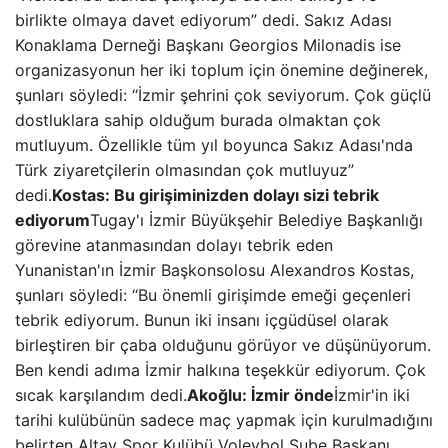
birlikte olmaya davet ediyorum” dedi. Sakız Adası
Konaklama Derneği Başkanı Georgios Milonadis ise
organizasyonun her iki toplum için önemine değinerek,
şunları söyledi: “İzmir şehrini çok seviyorum. Çok güçlü
dostluklara sahip olduğum burada olmaktan çok
mutluyum. Özellikle tüm yıl boyunca Sakız Adası'nda
Türk ziyaretçilerin olmasından çok mutluyuz”
dedi.
Kostas: Bu girişiminizden dolayı sizi tebrik
ediyorum
Tugay'ı İzmir Büyükşehir Belediye Başkanlığı
görevine atanmasından dolayı tebrik eden
Yunanistan'ın İzmir Başkonsolosu Alexandros Kostas,
şunları söyledi: “Bu önemli girişimde emeği geçenleri
tebrik ediyorum. Bunun iki insanı içgüdüsel olarak
birleştiren bir çaba olduğunu görüyor ve düşünüyorum.
Ben kendi adıma İzmir halkına teşekkür ediyorum. Çok
sıcak karşılandım dedi.
Akoğlu: İzmir önde
İzmir'in iki
tarihi kulübünün sadece maç yapmak için kurulmadığını
belirten Altay Spor Kulübü Voleybol Şube Başkanı