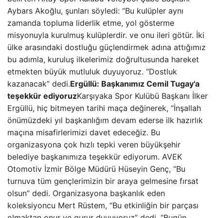
Aybars Akoğlu, şunları söyledi: “Bu kulüpler aynı
zamanda topluma liderlik etme, yol gösterme
misyonuyla kurulmuş kulüplerdir. ve onu ileri götür. İki
ülke arasındaki dostluğu güçlendirmek adına attığımız
bu adımla, kuruluş ilkelerimiz doğrultusunda hareket
etmekten büyük mutluluk duyuyoruz. “Dostluk
kazanacak” dedi.
Ergüllü: Başkanımız Cemil Tugay'a
teşekkür ediyoruz
Karşıyaka Spor Kulübü Başkanı İlker
Ergüllü, hiç bitmeyen tarihi maça değinerek, “İnşallah
önümüzdeki yıl başkanlığım devam ederse ilk hazırlık
maçına misafirlerimizi davet edeceğiz. Bu
organizasyona çok hızlı tepki veren büyükşehir
belediye başkanımıza teşekkür ediyorum. AVEK
Otomotiv İzmir Bölge Müdürü Hüseyin Genç, “Bu
turnuva tüm gençlerimizin bir araya gelmesine fırsat
olsun” dedi. Organizasyona başkanlık eden
koleksiyoncu Mert Rüstem, “Bu etkinliğin bir parçası
olmaktan onur ve gurur duyuyoruz” dedi, “Bugün