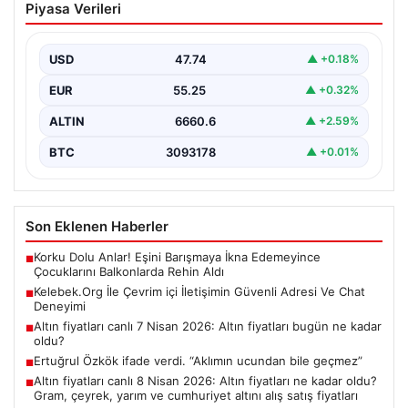
Piyasa Verileri
Güvenli Adresi Ve Chat Deneyimi
Dijital dünyasında bireylerin güvenli bir şekilde bağlantı
kurması büyük bir hassasiyet ifade etmektedir.
USD
47.74
▲ +0.18%
Güncel…
EUR
55.25
▲ +0.32%
ALTIN
6660.6
▲ +2.59%
BTC
3093178
▲ +0.01%
Son Eklenen Haberler
Korku Dolu Anlar! Eşini Barışmaya İkna Edemeyince
■
Çocuklarını Balkonlarda Rehin Aldı
Kelebek.Org İle Çevrim içi İletişimin Güvenli Adresi Ve Chat
■
Deneyimi
Altın fiyatları canlı 7 Nisan 2026: Altın fiyatları bugün ne kadar
■
oldu?
Ertuğrul Özkök ifade verdi. “Aklımın ucundan bile geçmez”
■
Altın fiyatları canlı 8 Nisan 2026: Altın fiyatları ne kadar oldu?
■
Gram, çeyrek, yarım ve cumhuriyet altını alış satış fiyatları