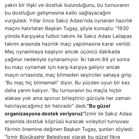
yakın bir ilişki ve dostluk bulunduğunu, bu turnuvanın
bu dostluğun gelişmesine katkı sağlayacağını
vurguladı. Yıllar önce Sakız Adası'nda oynanan hazırlık
maçını hatırlatan Başkan Tugay, şöyle konuştu: “1930
yılında Karşıyaka futbol takımı ile Sakız Adası Lailapas
takımı arasında hazırlık maçı yapılmasına karar verildi.
Maç oynanmaya başlıyor ancak üçüncü dakikada
yağmur nedeniyle oynanamıyor. İki takım 84 yıl sonra
bu maçı oynamak için karşı karşıya geliyor ancak
maçın ortasında, maç bitmeden seyirciler sahaya girip
“Bu maç hiç bitmemeli” diyor. Bu yüzden oyun bir kez
daha yarım kalıyor. “Bu turnuvanın bu maçla hiçbir
alakası yok ama sporun birleştirici gücüyle her zaman
hatırlayacağımız bir hatıradır” dedi.
“Bu güzel
organizasyona destek veriyoruz”
İzmir ile Sakız Adası
arasında dostluk köprüsü kuracak voleybol turnuvası
fikrinin önemine değinen Başkan Tugay, şunları söyledi:
“İzmir Büyükşehir Belediyesi olarak bu güzel fikre