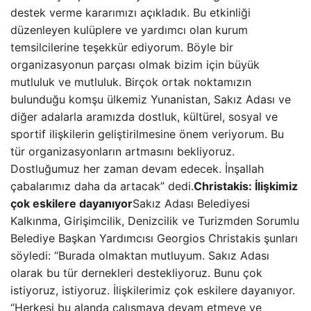
destek verme kararımızı açıkladık. Bu etkinliği
düzenleyen kulüplere ve yardımcı olan kurum
temsilcilerine teşekkür ediyorum. Böyle bir
organizasyonun parçası olmak bizim için büyük
mutluluk ve mutluluk. Birçok ortak noktamızın
bulunduğu komşu ülkemiz Yunanistan, Sakız Adası ve
diğer adalarla aramızda dostluk, kültürel, sosyal ve
sportif ilişkilerin geliştirilmesine önem veriyorum. Bu
tür organizasyonların artmasını bekliyoruz.
Dostluğumuz her zaman devam edecek. İnşallah
çabalarımız daha da artacak” dedi.
Christakis: İlişkimiz
çok eskilere dayanıyor
Sakız Adası Belediyesi
Kalkınma, Girişimcilik, Denizcilik ve Turizmden Sorumlu
Belediye Başkan Yardımcısı Georgios Christakis şunları
söyledi: “Burada olmaktan mutluyum. Sakız Adası
olarak bu tür dernekleri destekliyoruz. Bunu çok
istiyoruz, istiyoruz. İlişkilerimiz çok eskilere dayanıyor.
“Herkesi bu alanda çalışmaya devam etmeye ve