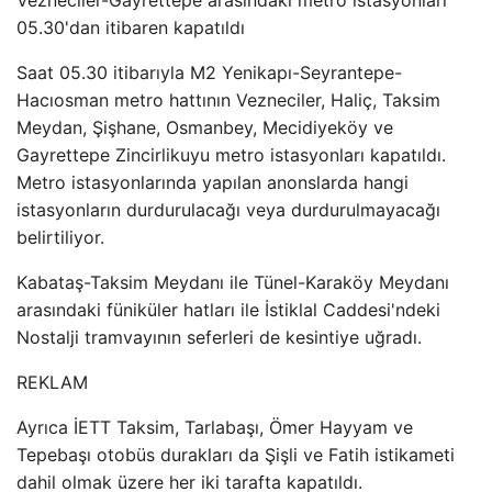
Vezneciler-Gayrettepe arasındaki metro istasyonları
05.30'dan itibaren kapatıldı
Saat 05.30 itibarıyla M2 Yenikapı-Seyrantepe-
Hacıosman metro hattının Vezneciler, Haliç, Taksim
Meydan, Şişhane, Osmanbey, Mecidiyeköy ve
Gayrettepe Zincirlikuyu metro istasyonları kapatıldı.
Metro istasyonlarında yapılan anonslarda hangi
istasyonların durdurulacağı veya durdurulmayacağı
belirtiliyor.
Kabataş-Taksim Meydanı ile Tünel-Karaköy Meydanı
arasındaki füniküler hatları ile İstiklal Caddesi'ndeki
Nostalji tramvayının seferleri de kesintiye uğradı.
REKLAM
Ayrıca İETT Taksim, Tarlabaşı, Ömer Hayyam ve
Tepebaşı otobüs durakları da Şişli ve Fatih istikameti
dahil olmak üzere her iki tarafta kapatıldı.