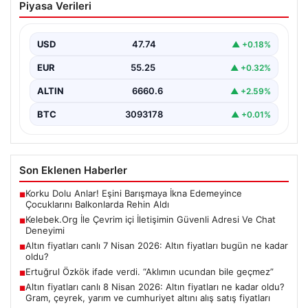
Piyasa Verileri
Güvenli Adresi Ve Chat Deneyimi
Dijital dünyasında bireylerin güvenli bir şekilde bağlantı
kurması büyük bir hassasiyet ifade etmektedir.
USD
47.74
▲ +0.18%
Güncel…
EUR
55.25
▲ +0.32%
ALTIN
6660.6
▲ +2.59%
BTC
3093178
▲ +0.01%
Son Eklenen Haberler
Korku Dolu Anlar! Eşini Barışmaya İkna Edemeyince
■
Çocuklarını Balkonlarda Rehin Aldı
Kelebek.Org İle Çevrim içi İletişimin Güvenli Adresi Ve Chat
■
Deneyimi
Altın fiyatları canlı 7 Nisan 2026: Altın fiyatları bugün ne kadar
■
oldu?
Ertuğrul Özkök ifade verdi. “Aklımın ucundan bile geçmez”
■
Altın fiyatları canlı 8 Nisan 2026: Altın fiyatları ne kadar oldu?
■
Gram, çeyrek, yarım ve cumhuriyet altını alış satış fiyatları