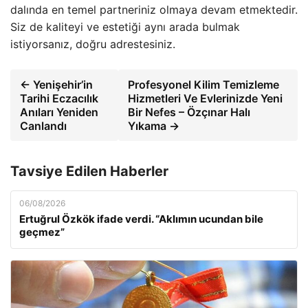
dalında en temel partneriniz olmaya devam etmektedir.
Siz de kaliteyi ve estetiği aynı arada bulmak
istiyorsanız, doğru adrestesiniz.
← Yenişehir’in
Profesyonel Kilim Temizleme
Tarihi Eczacılık
Hizmetleri Ve Evlerinizde Yeni
Anıları Yeniden
Bir Nefes – Özçınar Halı
Canlandı
Yıkama →
Tavsiye Edilen Haberler
06/08/2026
Ertuğrul Özkök ifade verdi. “Aklımın ucundan bile
geçmez”