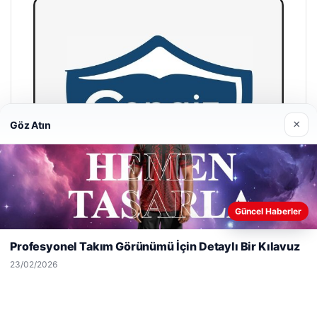
×
Göz Atın
Web sitemizi nasıl kullandığınızı daha iyi anlayabilmek,
Güncel Haberler
deneyiminizi kişiselleştirmek ve geliştirmek amacıyla çerezler
kullanıyoruz.
Çerez Politikamız
Profesyonel Takım Görünümü İçin Detaylı Bir Kılavuz
Reddet
Kabul Et
23/02/2026
Hastaş Beton
26/05/2026