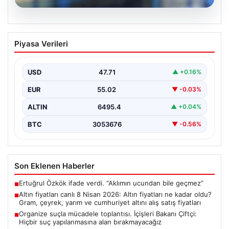
05.08.2026
Altın fiyatları canlı 8 Nisan 2026: Altın
Piyasa Verileri
fiyatları ne kadar oldu? Gram, çeyrek,
yarım ve cumhuriyet altını alış satış
fiyatları
USD
47.71
▲ +0.16%
EUR
55.02
▼ -0.03%
ALTIN
6495.4
▲ +0.04%
BTC
3053676
▼ -0.56%
Son Eklenen Haberler
Ertuğrul Özkök ifade verdi. “Aklımın ucundan bile geçmez”
■
Altın fiyatları canlı 8 Nisan 2026: Altın fiyatları ne kadar oldu?
■
Gram, çeyrek, yarım ve cumhuriyet altını alış satış fiyatları
Organize suçla mücadele toplantısı. İçişleri Bakanı Çiftçi:
■
Hiçbir suç yapılanmasına alan bırakmayacağız