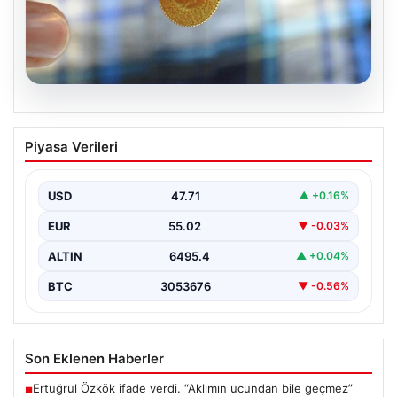
05.08.2026
Altın fiyatları canlı 8 Nisan 2026: Altın
Piyasa Verileri
fiyatları ne kadar oldu? Gram, çeyrek,
yarım ve cumhuriyet altını alış satış
fiyatları
USD
47.71
▲ +0.16%
EUR
55.02
▼ -0.03%
ALTIN
6495.4
▲ +0.04%
BTC
3053676
▼ -0.56%
Son Eklenen Haberler
Ertuğrul Özkök ifade verdi. “Aklımın ucundan bile geçmez”
■