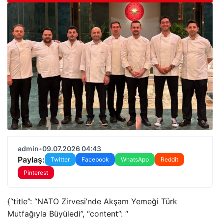
admin
•
09.07.2026 04:43
Paylaş:
Twitter
Facebook
WhatsApp
Reddit
Pinterest
{“title”: “NATO Zirvesi’nde Akşam Yemeği Türk
Mutfağıyla Büyüledi”, “content”: “