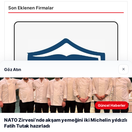
Son Eklenen Firmalar
×
Göz Atın
Güncel Haberler
Web sitemizi nasıl kullandığınızı daha iyi anlayabilmek,
deneyiminizi kişiselleştirmek ve geliştirmek amacıyla çerezler
NATO Zirvesi’nde akşam yemeğini iki Michelin yıldızlı
kullanıyoruz.
Çerez Politikamız
Fatih Tutak hazırladı
Reddet
Kabul Et