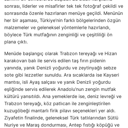
sonrası, liderler ve misafirler tek tek fotoğraf çekildi ve
sonrasında özenle hazırlanan menüye geçildi. Menünün
her bir aşaması, Türkiye’nin farklı bölgelerinden özgün
malzemeler ve geleneksel yöntemlerle hazırlandı,
böylece Türk mutfağının zenginliği ve çeşitliliği ön
plana çıktı.
Menüde başlangıç olarak Trabzon tereyağı ve Hizan
karakovan balı ile servis edilen taş fırın pidenin
yanında, yanık Denizli yoğurdu ve zeytinyağlı sebze
sote gibi lezzetler sunuldu. Ara sıcaklarda ise Kayseri
mantısı, isli Ayaş salçası ve yanık Denizli yoğurdu
eşliğinde servis edilerek Anadolu’nun zengin mutfak
kültürü yansıtıldı. Ana yemeklerde ise, deniz levreği ve
Trabzon tereyağı, köz patlıcan ile zenginleştirilen
kuzugöbeği mantarlı firik pilavı seçenekleri yer aldı.
Ziyafetin finalinde, geleneksel Türk tatlılarından Sütlü
Nuriye ve Maraş dondurması, Antep fıstığı köpüğü ve