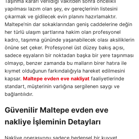
Taşınma kararı verildiği vakitden sonra öncelikli
yapılması lazım olan şey, ev gereçlerinin listesini
çıkarmak ve gidilecek evin planını hazırlamaktır.
Maltepe’nin dar sokaklarından geniş caddelerine değin
her türlü ulaşım şartlarına hakim olan profesyonel
kadro, taşınma gününde yaşanabilecek olası aksiliklerin
önüne set çeker. Profesyonel üst düzey bakış açısı,
sadece eşyaların bir noktadan başka bir yere taşınması
olmayıp, benzer zamanda bu malların birer hatıra ile
kıymet olduğunun farkındalığıyla hareket edilmesini
kapsar.
Maltepe evden eve nakliyat
faaliyetlerinde
standart, müşterinin varlığına sergilenen saygı ve
bağlantılıdır.
Güvenilir
Maltepe evden eve
nakliye
İşleminin Detayları
Nakliye operasyonu sadece bedensel bir kuvvet