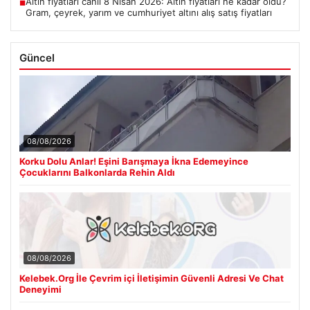
Altın fiyatları canlı 8 Nisan 2026: Altın fiyatları ne kadar oldu?
■
Gram, çeyrek, yarım ve cumhuriyet altını alış satış fiyatları
Güncel
08/08/2026
Korku Dolu Anlar! Eşini Barışmaya İkna Edemeyince
Çocuklarını Balkonlarda Rehin Aldı
08/08/2026
Kelebek.Org İle Çevrim içi İletişimin Güvenli Adresi Ve Chat
Deneyimi