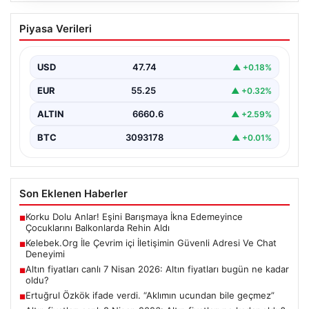
Kelebek.Org İle Çevrim içi İletişimin
Piyasa Verileri
Güvenli Adresi Ve Chat Deneyimi
Dijital dünyasında bireylerin güvenli bir şekilde bağlantı
kurması büyük bir hassasiyet ifade etmektedir.
USD
47.74
▲ +0.18%
Güncel…
EUR
55.25
▲ +0.32%
ALTIN
6660.6
▲ +2.59%
BTC
3093178
▲ +0.01%
Son Eklenen Haberler
Korku Dolu Anlar! Eşini Barışmaya İkna Edemeyince
■
Çocuklarını Balkonlarda Rehin Aldı
Kelebek.Org İle Çevrim içi İletişimin Güvenli Adresi Ve Chat
■
Deneyimi
Altın fiyatları canlı 7 Nisan 2026: Altın fiyatları bugün ne kadar
■
oldu?
Ertuğrul Özkök ifade verdi. “Aklımın ucundan bile geçmez”
■