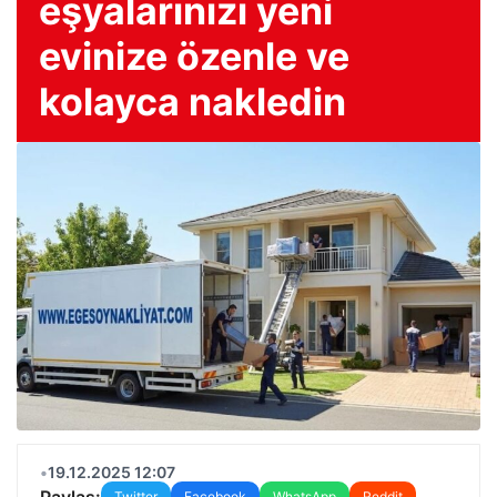
eşyalarınızı yeni
evinize özenle ve
kolayca nakledin
•
19.12.2025 12:07
Paylaş:
Twitter
Facebook
WhatsApp
Reddit