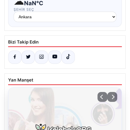
☁
NaN°C
ŞEHIR SEÇ
Bizi Takip Edin
Yan Manşet