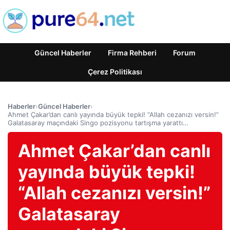
Güncel Haberler
Firma Rehberi
Forum
Çerez Politikası
Haberler
›
Güncel Haberler
›
Ahmet Çakar’dan canlı yayında büyük tepki! “Allah cezanızı versin!”
Galatasaray maçındaki Singo pozisyonu tartışma yarattı…
Ahmet Çakar’dan canlı
yayında büyük tepki!
“Allah cezanızı versin!”
Galatasaray