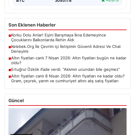
BTC
3093178
▲ +0.01%
Son Eklenen Haberler
Korku Dolu Anlar! Eşini Barışmaya İkna Edemeyince
■
Çocuklarını Balkonlarda Rehin Aldı
Kelebek.Org İle Çevrim içi İletişimin Güvenli Adresi Ve Chat
■
Deneyimi
Altın fiyatları canlı 7 Nisan 2026: Altın fiyatları bugün ne kadar
■
oldu?
Ertuğrul Özkök ifade verdi. “Aklımın ucundan bile geçmez”
■
Altın fiyatları canlı 8 Nisan 2026: Altın fiyatları ne kadar oldu?
■
Gram, çeyrek, yarım ve cumhuriyet altını alış satış fiyatları
Güncel