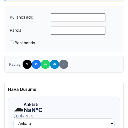
Kullanıcı adı:
Parola:
Beni hatırla
Paylaş:
Hava Durumu
☁
Ankara
NaN°C
ŞEHIR SEÇ