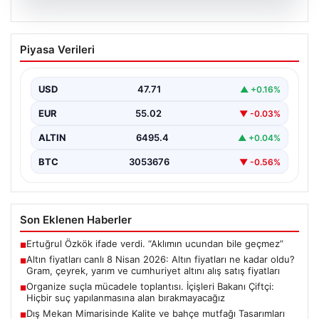
05.08.2026
Altın fiyatları canlı 8 Nisan 2026: Altın
Piyasa Verileri
fiyatları ne kadar oldu? Gram, çeyrek,
yarım ve cumhuriyet altını alış satış
fiyatları
USD
47.71
▲ +0.16%
EUR
55.02
▼ -0.03%
ALTIN
6495.4
▲ +0.04%
BTC
3053676
▼ -0.56%
Son Eklenen Haberler
Ertuğrul Özkök ifade verdi. “Aklımın ucundan bile geçmez”
■
Altın fiyatları canlı 8 Nisan 2026: Altın fiyatları ne kadar oldu?
■
Gram, çeyrek, yarım ve cumhuriyet altını alış satış fiyatları
Organize suçla mücadele toplantısı. İçişleri Bakanı Çiftçi:
■
Hiçbir suç yapılanmasına alan bırakmayacağız
Dış Mekan Mimarisinde Kalite ve bahçe mutfağı Tasarımları
■