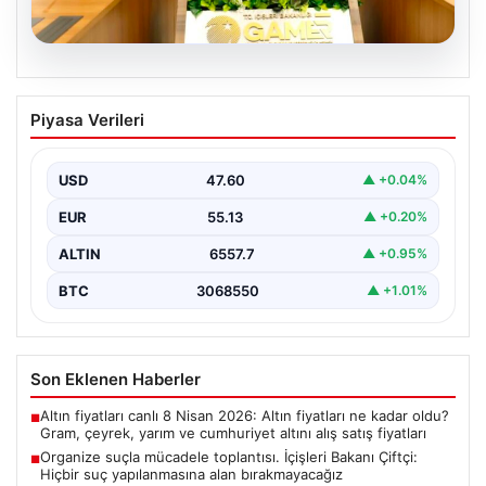
05.08.2026
Organize suçla mücadele toplantısı.
Piyasa Verileri
İçişleri Bakanı Çiftçi: Hiçbir suç
yapılanmasına alan bırakmayacağız
USD
47.60
▲ +0.04%
EUR
55.13
▲ +0.20%
ALTIN
6557.7
▲ +0.95%
BTC
3068550
▲ +1.01%
Son Eklenen Haberler
Altın fiyatları canlı 8 Nisan 2026: Altın fiyatları ne kadar oldu?
■
Gram, çeyrek, yarım ve cumhuriyet altını alış satış fiyatları
Organize suçla mücadele toplantısı. İçişleri Bakanı Çiftçi:
■
Hiçbir suç yapılanmasına alan bırakmayacağız