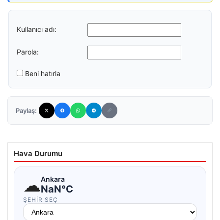
Kullanıcı adı:
Parola:
Beni hatırla
Paylaş:
Hava Durumu
☁
Ankara
NaN°C
ŞEHIR SEÇ