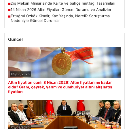
Dış Mekan Mimarisinde Kalite ve bahçe mutfağı Tasarımları
■
14 Nisan 2026 Altın Fiyatları Güncel Durumu ve Analizler
■
Ertuğrul Özkök Kimdir, Kaç Yaşında, Nereli? Soruşturma
■
Nedeniyle Güncel Durumlar
Güncel
05/08/2026
Altın fiyatları canlı 8 Nisan 2026: Altın fiyatları ne kadar
oldu? Gram, çeyrek, yarım ve cumhuriyet altını alış satış
fiyatları
05/08/2026