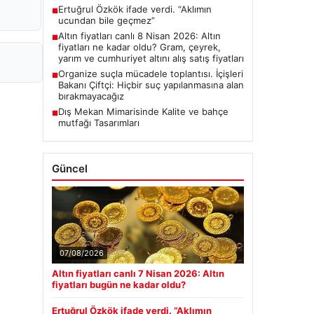
Ertuğrul Özkök ifade verdi. “Aklımın
■
ucundan bile geçmez”
Altın fiyatları canlı 8 Nisan 2026: Altın
■
fiyatları ne kadar oldu? Gram, çeyrek,
yarım ve cumhuriyet altını alış satış fiyatları
Organize suçla mücadele toplantısı. İçişleri
■
Bakanı Çiftçi: Hiçbir suç yapılanmasına alan
bırakmayacağız
Dış Mekan Mimarisinde Kalite ve bahçe
■
mutfağı Tasarımları
Güncel
07/08/2026
Altın fiyatları canlı 7 Nisan 2026: Altın
fiyatları bugün ne kadar oldu?
Ertuğrul Özkök ifade verdi. “Aklımın