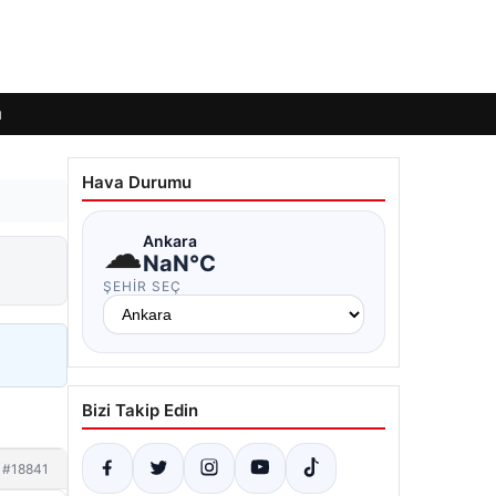
ı
Hava Durumu
☁
Ankara
NaN°C
ŞEHIR SEÇ
Bizi Takip Edin
#18841