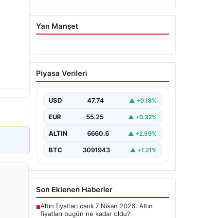
Yan Manşet
06.08.2026
Ertuğrul Özkök ifade
Piyasa Verileri
verdi. “Aklımın ucundan
bile geçmez”
USD
47.74
▲ +0.18%
EUR
55.25
▲ +0.32%
ALTIN
6660.6
▲ +2.59%
BTC
3091943
▲ +1.21%
Son Eklenen Haberler
Altın fiyatları canlı 7 Nisan 2026: Altın
■
fiyatları bugün ne kadar oldu?